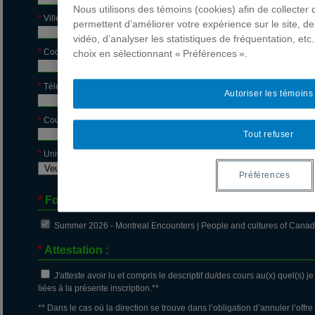
Nous utilisons des témoins (cookies) afin de collecter
*
Ville :
*
Province /
permettent d’améliorer votre expérience sur le site, 
vidéo, d’analyser les statistiques de fréquentation, et
*
Code postal :
*
Pays :
choix en sélectionnant « Préférences ».
*
Téléphone :
Téléphone 
Autoriser les témoins
*
Courriel :
*
Ré-inscriv
Tout refuser
*
Université :
Préférences
*
Formation(s) choisie(s) :
Summer 2026 - Montreal Encounters | People and cultures of Can
*
Attestation :
J'atteste avoir lu et compris le descriptif du/des cours au(x) quel(s) j
liées à la présente inscription.**
** Dans le cas où la direction se trouve dans l’obligation d’annuler l’offre