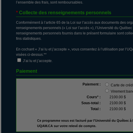
l’ensemble des frais, sont remboursables.
*
Collecte des renseignements personnels
Conformément à l’article 65 de la Loi sur l’accès aux documents des orga
renseignements personnels (« Loi sur l’accès »), l’Université du Québe
renseignements personnels fournis dans le présent formulaire sont collect
fins statistiques.
En cochant « J’ai lu et j’accepte », vous consentez à l’utilisation par 
visées ci-dessus.**
J’ai lu et j’accepte.
Paiement
Paiement :
Carte de créd
Virement ban
Cours* :
2100.00 $
Sous-total :
2100.00 $
Total :
2100.00 $
Ce programme vous est facturé par l'Université du Québec à 
UQAM.CA sur votre relevé de compte.