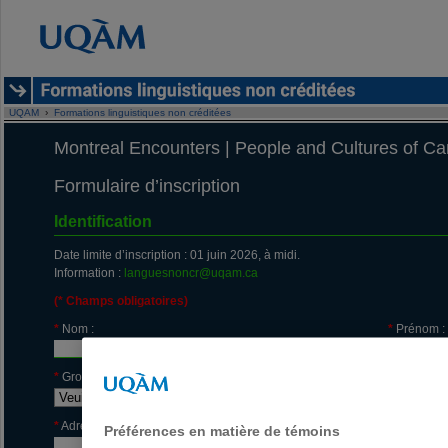
UQAM
›
Formations linguistiques non créditées
Montreal Encounters | People and Cultures of 
Formulaire d’inscription
Identification
Date limite d’inscription : 01 juin 2026, à midi.
Information :
languesnoncr@uqam.ca
(* Champs obligatoires)
*
Nom :
*
Prénom :
*
Groupe d'âge :
*
Genre :
*
Adresse :
Préférences en matière de témoins