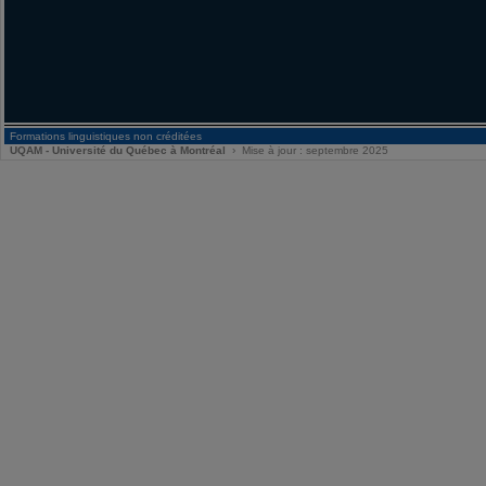
Formations linguistiques non créditées
UQAM - Université du Québec à Montréal
› Mise à jour : septembre 2025