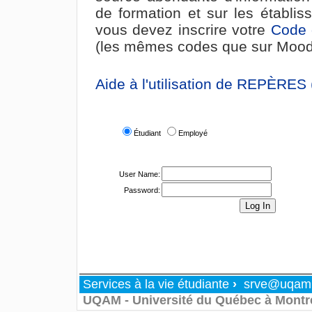
de formation et sur les établis
vous devez inscrire votre
Code 
(les mêmes codes que sur Mood
Aide à l'utilisation de REPÈRES
Étudiant
Employé
User Name:
Password:
Services à la vie étudiante
›
srve@uqam
UQAM - Université du Québec à Montr